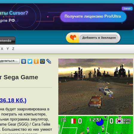
Cursor
аты Cursor?
Получите лицензию Pro/Ultra
арте РФ
intendo
X
Y
Z
оделиться…
от Sega Game
36.18 Кб.)
она будет заархивирована в
ы поиграть на компьютере,
ьная программа эмулятор,
me Gear (SGG) / Сега Гейм
. Большинство из них умеют