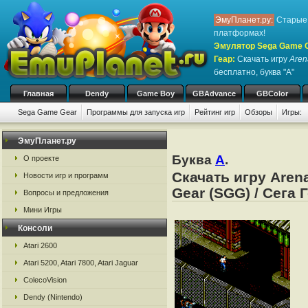
ЭмуПланет.ру:
Старые 
платформах!
Эмулятор Sega Game Ge
Геар
:
Скачать игру
Aren
бесплатно, буква "A"
Главная
Dendy
Game Boy
GBAdvance
GBColor
Sega Game Gear
Программы для запуска игр
Рейтинг игр
Обзоры
Игры:
ЭмуПланет.ру
Буква
A
.
О проекте
Скачать игру Aren
Новости игр и программ
Gear (SGG) / Сега 
Вопросы и предложения
Мини Игры
Консоли
Atari 2600
Atari 5200, Atari 7800, Atari Jaguar
ColecoVision
Dendy (Nintendo)