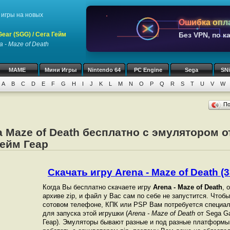
игры на новых
Ошибка опл
ar (SGG) / Сега Гейм
Без VPN, по к
a - Maze of Death
MAME
Мини Игры
Nintendo 64
PC Engine
Sega
SN
A
B
C
D
E
F
G
H
I
J
K
L
M
N
O
P
Q
R
S
T
U
V
W
П
a Maze of Death бесплатно с эмулятором 
Гейм Геар
Скачать игру Arena - Maze of Death (3
Когда Вы бесплатно скачаете игру
Arena - Maze of Death
, 
архиве zip, и файл у Вас сам по себе не запустится. Чтоб
сотовом телефоне, КПК или PSP Вам потребуется специал
для запуска этой игрушки (
Arena - Maze of Death
от Sega Ga
Геар). Эмуляторы бывают разные и под разные платформы