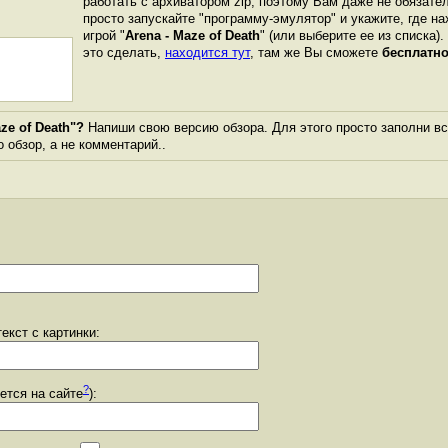
работать с архиватором zip, поэтому Вам даже не обязате
просто запускайте "программу-эмулятор" и укажите, где н
игрой "
Arena - Maze of Death
" (или выберите ее из списка)
это сделать,
находится тут
, там же Вы сможете
бесплатно
ze of Death"?
Напиши свою версию обзора. Для этого просто заполни вс
о обзор, а не комментарий..
екст с картинки:
?
уется на сайте
):