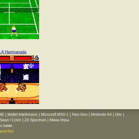
 A Harimanada
ME
|
Mattel Intellivision
|
Microsoft MSX-1
|
Neo-Geo
|
Nintendo 64
|
Oric
|
wan / Color
|
ZX Spectrum
|
Мини Игры
с нами.
net.Ru!