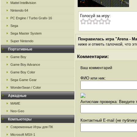
Mattel Intellivision
Nintendo 64
Голосуй за игру:
PC Engine / Turbo Grafx-16
Sega
Sega Master System
Понравилась игра "Arena - Ma
Super Nintendo
ниже и отметь галочкой, что эт
Портативные
Комментарии:
Game Boy
Game Boy Advance
Ваш комментарий
Game Boy Color
ФИО или ник:
Sega Game Gear
WonderSwan / Color
Аркадные
Антиспам проверка: Введите т
MAME
Neo-Geo
Компьютеры
Контактный E-mail (не публик
Современные Игры для ПК
Microsoft MSX-1