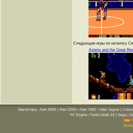
Следующие игры по каталогу Сег
Asterix and the Great Re
Эмуляторы
:
Atari 2600
|
Atari 5200 + Atari 7800 + Atari Jaguar
|
Colec
PC Engine / Turbo Grafx-16
|
Sega
|
S
Испол