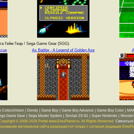
а Гейм Геар / Sega Game Gear (SGG):
scue
Ax Battler - A Legend of Golden Axe
A
o ColecoVision
|
Dendy
|
Game Boy
|
Game Boy Advance
|
Game Boy Color
|
MA
ega Game Gear
|
Sega Master System
|
Sinclair ZX-81
|
Super Nintendo
|
WonderS
Copyright © 2006-2026 Portal www.EmuPlanet.ru. All Rights Reserved.
Связаться 
ьзование материалов сайта разрешается только с согласия редакции EmuPla