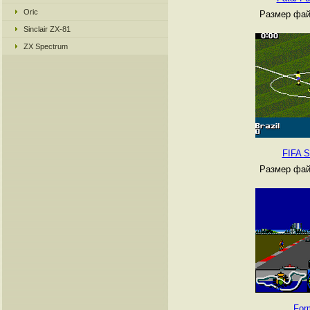
Oric
Размер фай
Sinclair ZX-81
ZX Spectrum
FIFA S
Размер фай
For