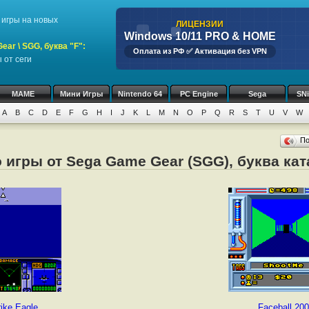
игры на новых
ЛИЦЕНЗИИ
Windows 10/11 PRO & HOME
ar \ SGG, буква "F":
Оплата из РФ ✅ Активация без VPN
 от сеги
MAME
Мини Игры
Nintendo 64
PC Engine
Sega
SN
A
B
C
D
E
F
G
H
I
J
K
L
M
N
O
P
Q
R
S
T
U
V
W
П
 игры от Sega Game Gear (SGG), буква кат
rike Eagle
Faceball 20