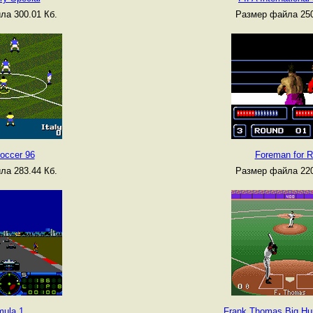
ла 300.01 Кб.
Размер файла 250
occer 96
Foreman for R
ла 283.44 Кб.
Размер файла 220
mula 1
Frank Thomas Big Hur