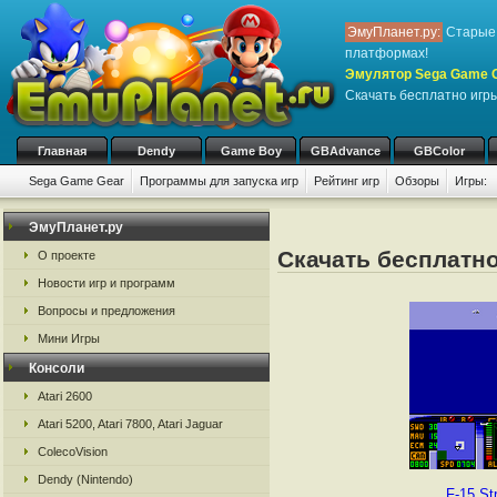
ЭмуПланет.ру:
Старые 
платформах!
Эмулятор Sega Game Ge
Скачать бесплатно игры
Главная
Dendy
Game Boy
GBAdvance
GBColor
Sega Game Gear
Программы для запуска игр
Рейтинг игр
Обзоры
Игры:
ЭмуПланет.ру
Скачать бесплатно
О проекте
Новости игр и программ
Вопросы и предложения
Мини Игры
Консоли
Atari 2600
Atari 5200, Atari 7800, Atari Jaguar
ColecoVision
Dendy (Nintendo)
F-15 St