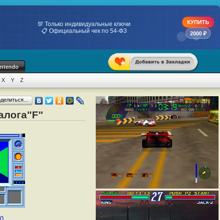
КУПИТЬ
💯 Только индивидуальные ключи
📋 Официальный чек по 54-ФЗ
2000 ₽
intendo
X
Y
Z
оделиться…
алога"F"
00