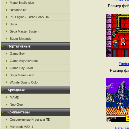
Mattel Intellivision
Размер фай
Nintendo 64
PC Engine / Turbo Grafx-16
Sega
Sega Master System
Super Nintendo
Портативные
Game Boy
Game Boy Advance
Facto
Game Boy Color
Размер фа
Sega Game Gear
WonderSwan / Color
Аркадные
MAME
Neo-Geo
Компьютеры
Современные Игры для ПК
Microsoft MSX-1
Fatal Fu