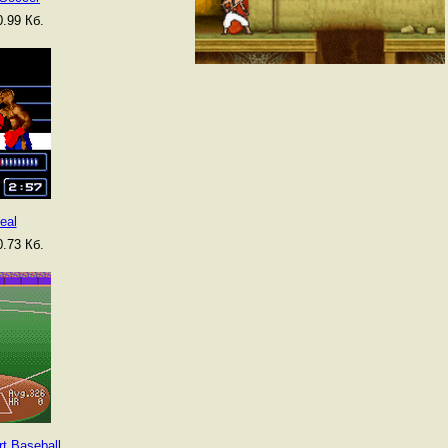
.99 Кб.
eal
.73 Кб.
t Baseball