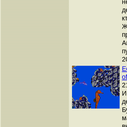
н
д
к
Ж
п
А
п
2
E
o
2
И
д
Б
м
в