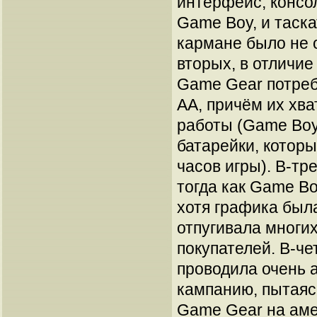
интерфейс, консо
Game Boy, и таск
кармане было не о
вторых, в отличие
Game Gear потреб
AA, причём их хва
работы (Game Boy
батарейки, которы
часов игры). В-тр
тогда как Game Bo
хотя графика был
отпугивала многи
покупателей. В-че
проводила очень 
кампанию, пытаяс
Game Gear на аме