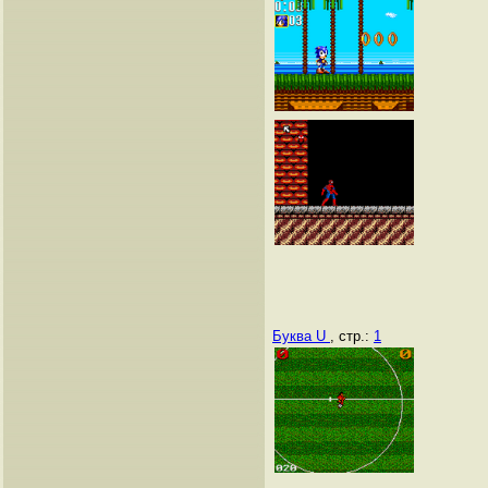
Буква U
, стр.:
1