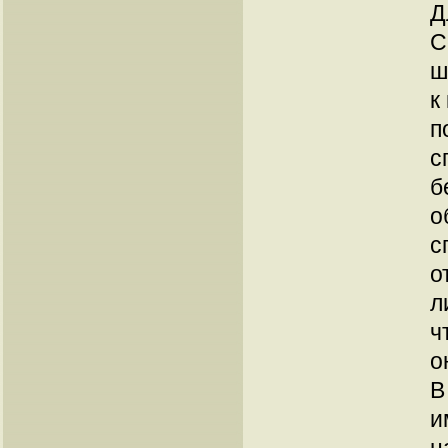
Д
С
ш
к
п
с
б
о
с
о
л
ч
о
В
и