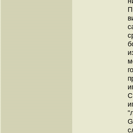
н
П
в
с
с
б
и
м
г
п
и
С
и
"
G
с