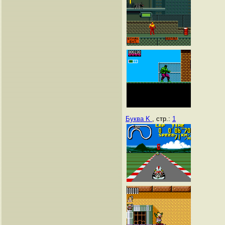
Буква K
, стр.:
1