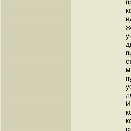
п
к
и
ж
у
д
п
с
м
п
у
л
И
к
к
с