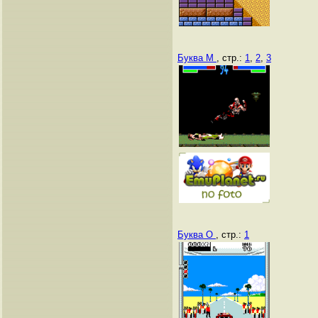
Буква M
, стр.:
1
,
2
,
3
Буква O
, стр.:
1