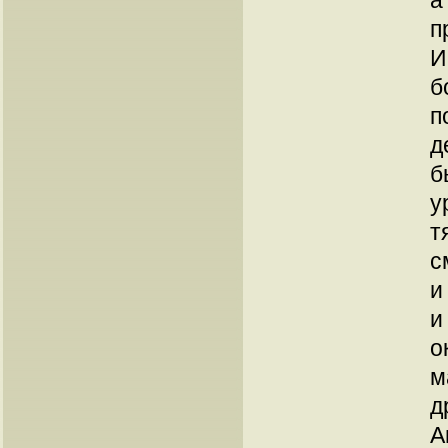
а
п
И
б
п
д
б
у
т
с
и
и
о
м
д
А