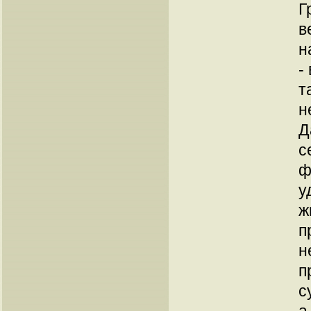
Г
в
н
-
т
н
Д
с
ф
у
ж
п
н
п
с