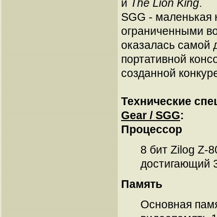
и
The Lion King
.
SGG - маленькая 
ограниченными в
оказалась самой 
портативной консо
созданной конкур
Технические сп
Gear / SGG
:
Процессор
8 бит Zilog Z-
достигающий 3
Память
Основная памя