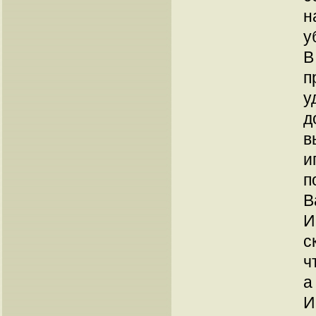
н
у
В
п
у
д
в
и
п
В
И
с
ч
а
И