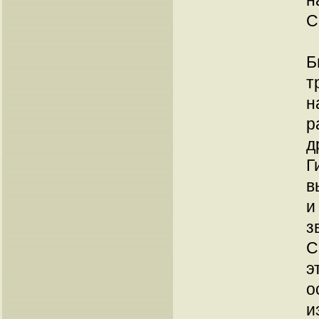
н
С
Б
т
н
р
д
Г
в
и
з
С
э
о
и