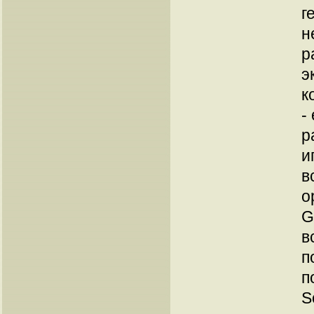
г
н
р
э
к
-
р
и
в
о
G
в
п
п
S