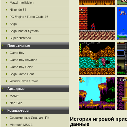
Mattel Intellivision
Nintendo 64
PC Engine / Turbo Grafx-16
Sega
Sega Master System
Super Nintendo
Портативные
Game Boy
Game Boy Advance
Game Boy Color
Sega Game Gear
WonderSwan / Color
Аркадные
MAME
Neo-Geo
Компьютеры
Современные Игры для ПК
История игровой прис
данные
Microsoft MSX-1