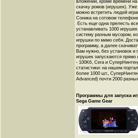
вложений, кроме времени на
скачку ромов (игрушек). Уже
можно встретить людей игра
Соника на сотовом телефоне
Есть еще одна прелесть всег
устанавливать 1000 игрушек
систему разным мусором, к
игрушки по мимо себя. Доста
программу, а далее скачиват
Вам нужно, без установок и
игрушек запускаются прямо и
- 100Кб, Сега и СуперНинтен
статистики: на нашем портале
более 1000 шт., СуперНинте
Advanced) почти 2000 разных
Программы для запуска иг
Sega Game Gear