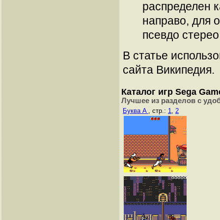
распределен ка
направо, для 
псевдо стерео
В статье использ
сайта Википедия.
Каталог игр Sega Gam
Лучшее из разделов с удо
Буква A
, стр.:
1
,
2