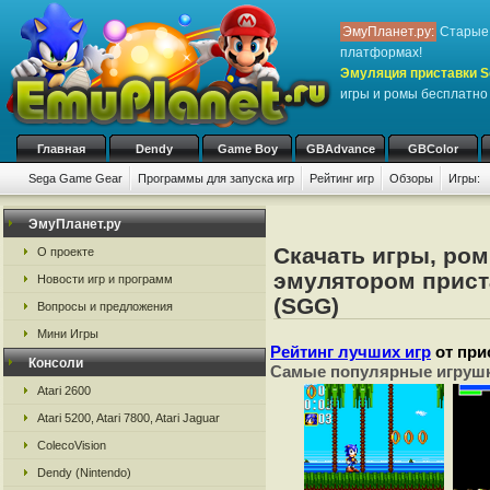
ЭмуПланет.ру:
Старые 
платформах!
Эмуляция приставки S
игры и ромы бесплатно
Главная
Dendy
Game Boy
GBAdvance
GBColor
Sega Game Gear
Программы для запуска игр
Рейтинг игр
Обзоры
Игры:
ЭмуПланет.ру
Скачать игры, ро
О проекте
эмулятором прист
Новости игр и программ
(SGG)
Вопросы и предложения
Мини Игры
Рейтинг лучших игр
от при
Консоли
Самые популярные игрушк
Atari 2600
Atari 5200, Atari 7800, Atari Jaguar
ColecoVision
Dendy (Nintendo)