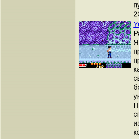
п
2
Y
Р
Я
п
п
к
с
б
у
П
с
и
к