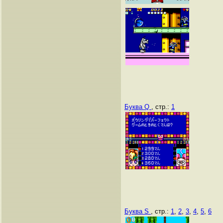
Буква Q
, стр.:
1
Буква S
, стр.:
1
,
2
,
3
,
4
,
5
,
6