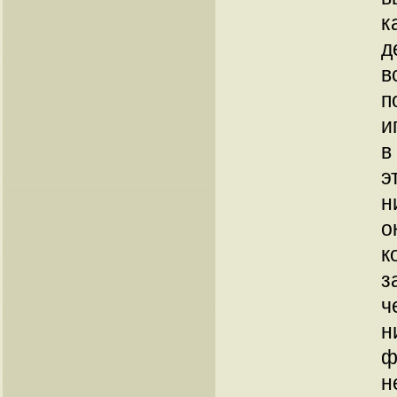
к
д
в
п
и
в
э
н
о
к
з
ч
н
ф
н