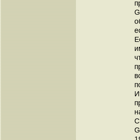
п
G
о
е
Е
и
ч
п
в
п
И
п
н
С
G
1