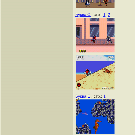
Буква C
, стр.:
1
,
2
Буква E
, стр.:
1