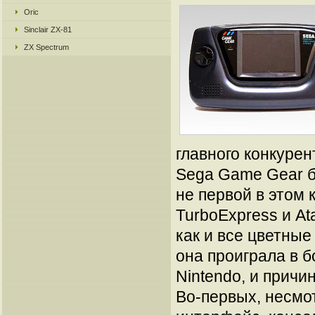
Oric
Sinclair ZX-81
ZX Spectrum
главного конкурен
Sega Game Gear б
не первой в этом 
TurboExpress и Ata
как и все цветные
она проиграла в б
Nintendo, и причи
Во-первых, несмо