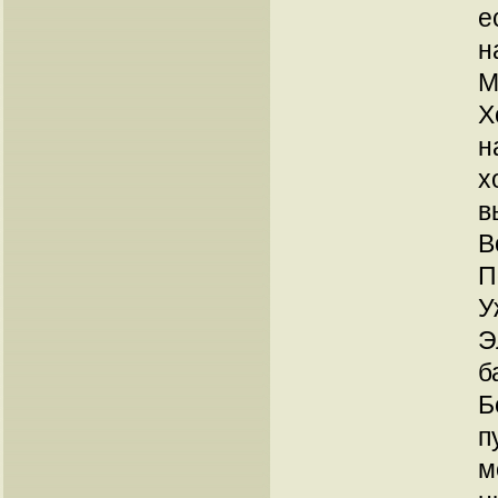
е
н
М
Х
н
х
в
В
П
У
Э
б
Б
п
м