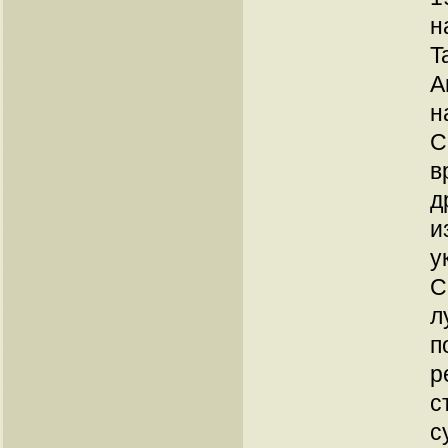
н
T
А
н
С
в
д
и
у
С
л
п
р
с
с