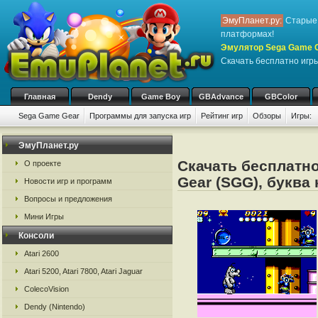
ЭмуПланет.ру:
Старые 
платформах!
Эмулятор Sega Game Ge
Скачать бесплатно игры
Главная
Dendy
Game Boy
GBAdvance
GBColor
Sega Game Gear
Программы для запуска игр
Рейтинг игр
Обзоры
Игры:
ЭмуПланет.ру
Скачать бесплатн
О проекте
Gear (SGG), буква
Новости игр и программ
Вопросы и предложения
Мини Игры
Консоли
Atari 2600
Atari 5200, Atari 7800, Atari Jaguar
ColecoVision
Dendy (Nintendo)