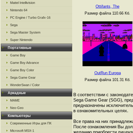
Mattel Intellivision
Ottifants, The
Nintendo 64
Размер файла 110.66 Кб.
PC Engine / Turbo Grafx-16
Sega
Sega Master System
Super Nintendo
Портативные
Game Boy
Game Boy Advance
Game Boy Color
OutRun Europa
Sega Game Gear
Размер файла 101.31 Кб.
WonderSwan / Color
Аркадные
В соответствии с законодат
Sega Game Gear (SGG), пред
MAME
предназначены исключитель
Neo-Geo
в ознакомительных целях.
Компьютеры
Все права на них принадлежа
Современные Игры для ПК
После ознакомления Вы дол
Microsoft MSX-1
желанию приобрести лиценз