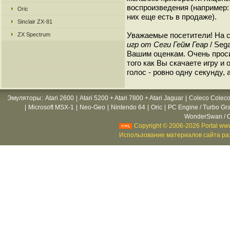
воспроизведения (например: 
Oric
них еще есть в продаже).
Sinclair ZX-81
Уважаемые посетители! На 
ZX Spectrum
игр от Сеги Гейм Геар
/ Seg
Вашим оценкам. Очень прос
того как Вы скачаете игру и
голос - ровно одну секунду, 
Эмуляторы
:
Atari 2600
|
Atari 5200 + Atari 7800 + Atari Jaguar
|
Coleco Coleco
|
Microsoft MSX-1
|
Neo-Geo
|
Nintendo 64
|
Oric
|
PC Engine / Turbo Gr
WonderSwan / C
Copyright © 2006-2026 Portal www
Использование материалов сайта раз