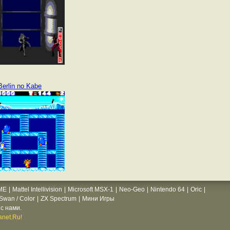
Berlin no Kabe
ME
|
Mattel Intellivision
|
Microsoft MSX-1
|
Neo-Geo
|
Nintendo 64
|
Oric
|
wan / Color
|
ZX Spectrum
|
Мини Игры
с нами.
net.Ru!