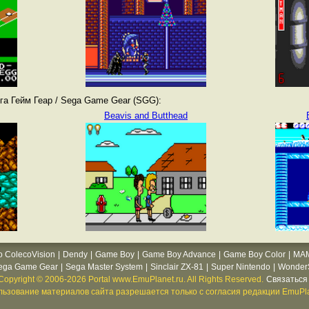
а Гейм Геар / Sega Game Gear (SGG):
Beavis and Butthead
o ColecoVision
|
Dendy
|
Game Boy
|
Game Boy Advance
|
Game Boy Color
|
MA
ega Game Gear
|
Sega Master System
|
Sinclair ZX-81
|
Super Nintendo
|
WonderS
Copyright © 2006-2026 Portal www.EmuPlanet.ru. All Rights Reserved.
Связаться 
ьзование материалов сайта разрешается только с согласия редакции EmuPla