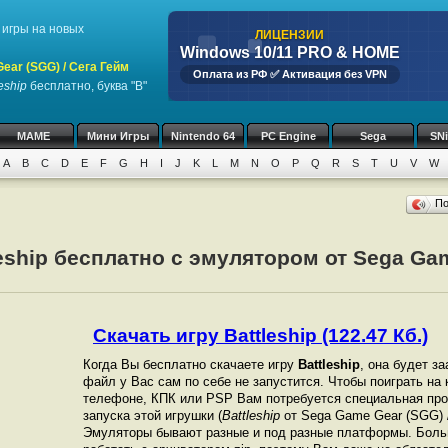
игры на новых
ЛИЦЕНЗИИ
Windows 10/11 PRO & HOME
ar (SGG) / Сега Гейм
Оплата из РФ ✅ Активация без VPN
eship
бесплатно, буква "B"
MAME
Мини Игры
Nintendo 64
PC Engine
Sega
SN
A
B
C
D
E
F
G
H
I
J
K
L
M
N
O
P
Q
R
S
T
U
V
W
П
leship бесплатно с эмулятором от Sega Gam
Скачать игру Battleship (122.47 Кб.)
Когда Вы бесплатно скачаете игру
Battleship
, она будет за
файл у Вас сам по себе не запустится. Чтобы поиграть на
телефоне, КПК или PSP Вам потребуется специальная про
запуска этой игрушки (
Battleship
от Sega Game Gear (SGG) /
Эмуляторы бывают разные и под разные платформы. Боль