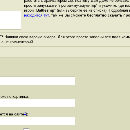
работать с архиватором zip, поэтому Вам даже не обязате
просто запускайте "программу-эмулятор" и укажите, где н
игрой "
Battleship
" (или выберите ее из списка). Подробная 
находится тут
, там же Вы сможете
бесплатно скачать пр
"?
Напиши свою версию обзора. Для этого просто заполни все поля комм
, а не комментарий..
екст с картинки:
?
уется на сайте
):