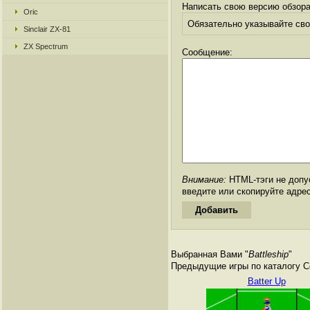
Написать свою версию обзора
Oric
Обязательно указывайте свое
Sinclair ZX-81
ZX Spectrum
Сообщение:
Внимание:
HTML-тэги не допус
введите или скопируйте адре
Выбранная Вами "
Battleship
"
Предыдущие игры по каталогу Се
Batter Up