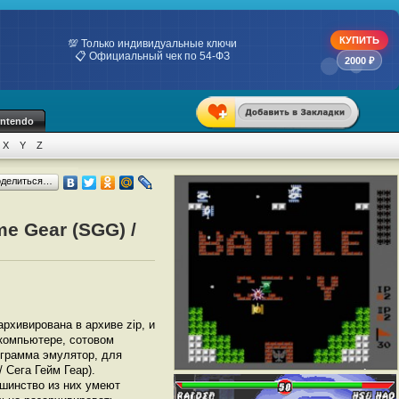
КУПИТЬ
💯 Только индивидуальные ключи
📋 Официальный чек по 54-ФЗ
2000 ₽
intendo
X
Y
Z
оделиться…
e Gear (SGG) /
архивирована в архиве zip, и
 компьютере, сотовом
грамма эмулятор, для
 Сега Гейм Геар).
шинство из них умеют