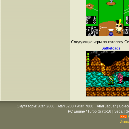
Следующие игры по каталогу Сег
Battletoads
Эмуляторы
:
Atari 2600
|
Atari 5200 + Atari 7800 + Atari Jaguar
|
Colec
PC Engine / Turbo Grafx-16
|
Sega
|
S
Испол