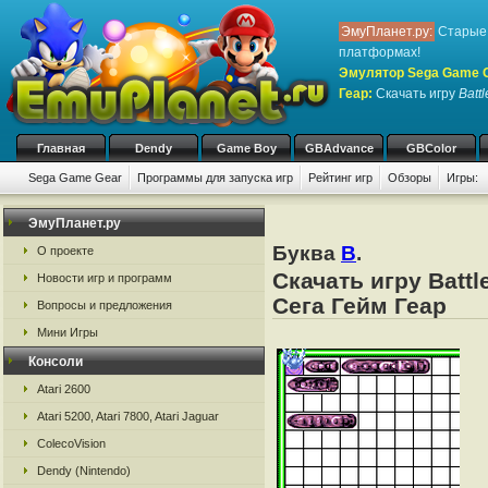
ЭмуПланет.ру:
Старые 
платформах!
Эмулятор Sega Game Ge
Геар
:
Скачать игру
Battl
Главная
Dendy
Game Boy
GBAdvance
GBColor
Sega Game Gear
Программы для запуска игр
Рейтинг игр
Обзоры
Игры:
ЭмуПланет.ру
Буква
B
.
О проекте
Скачать игру Batt
Новости игр и программ
Сега Гейм Геар
Вопросы и предложения
Мини Игры
Консоли
Atari 2600
Atari 5200, Atari 7800, Atari Jaguar
ColecoVision
Dendy (Nintendo)