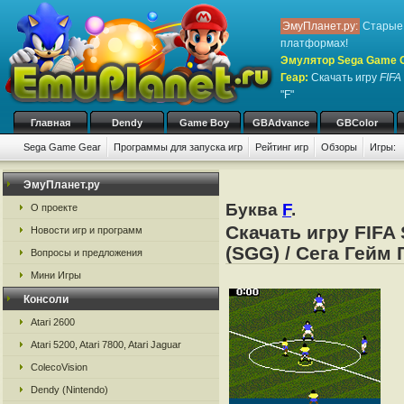
ЭмуПланет.ру:
Старые 
платформах!
Эмулятор Sega Game Ge
Геар
:
Скачать игру
FIFA
"F"
Главная
Dendy
Game Boy
GBAdvance
GBColor
Sega Game Gear
Программы для запуска игр
Рейтинг игр
Обзоры
Игры:
ЭмуПланет.ру
Буква
F
.
О проекте
Скачать игру FIFA
Новости игр и программ
(SGG) / Сега Гейм 
Вопросы и предложения
Мини Игры
Консоли
Atari 2600
Atari 5200, Atari 7800, Atari Jaguar
ColecoVision
Dendy (Nintendo)