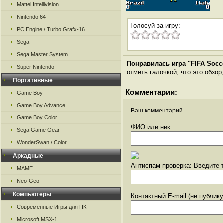
Mattel Intellivision
Nintendo 64
Голосуй за игру:
PC Engine / Turbo Grafx-16
Sega
Sega Master System
Понравилась игра "FIFA Socc
Super Nintendo
отметь галочкой, что это обзор
Портативные
Комментарии:
Game Boy
Game Boy Advance
Ваш комментарий
Game Boy Color
ФИО или ник:
Sega Game Gear
WonderSwan / Color
Аркадные
Антиспам проверка: Введите т
MAME
Neo-Geo
Компьютеры
Контактный E-mail (не публик
Современные Игры для ПК
Microsoft MSX-1