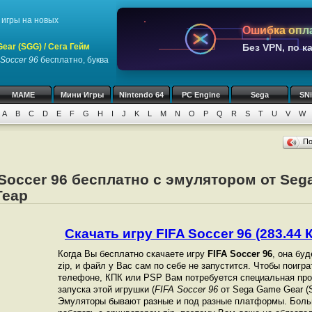
игры на новых
Ошибка опл
ar (SGG) / Сега Гейм
Без VPN, по к
 Soccer 96
бесплатно, буква
MAME
Мини Игры
Nintendo 64
PC Engine
Sega
SN
A
B
C
D
E
F
G
H
I
J
K
L
M
N
O
P
Q
R
S
T
U
V
W
П
 Soccer 96 бесплатно с эмулятором от Seg
Геар
Скачать игру FIFA Soccer 96 (283.44 К
Когда Вы бесплатно скачаете игру
FIFA Soccer 96
, она бу
zip, и файл у Вас сам по себе не запустится. Чтобы поигр
телефоне, КПК или PSP Вам потребуется специальная про
запуска этой игрушки (
FIFA Soccer 96
от Sega Game Gear (S
Эмуляторы бывают разные и под разные платформы. Боль