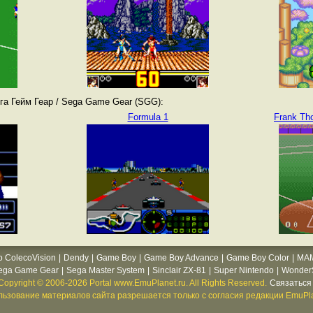
а Гейм Геар / Sega Game Gear (SGG):
Formula 1
Frank Th
o ColecoVision
|
Dendy
|
Game Boy
|
Game Boy Advance
|
Game Boy Color
|
MA
ega Game Gear
|
Sega Master System
|
Sinclair ZX-81
|
Super Nintendo
|
WonderS
Copyright © 2006-2026 Portal www.EmuPlanet.ru. All Rights Reserved.
Связаться 
ьзование материалов сайта разрешается только с согласия редакции EmuPla