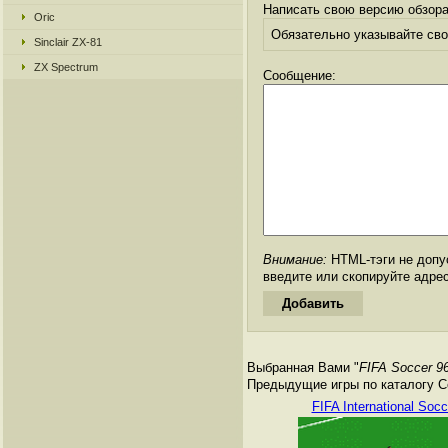
Написать свою версию обзора
Oric
Обязательно указывайте свое
Sinclair ZX-81
ZX Spectrum
Сообщение:
Внимание:
HTML-тэги не допус
введите или скопируйте адре
Выбранная Вами "
FIFA Soccer 9
Предыдущие игры по каталогу Се
FIFA International Socc