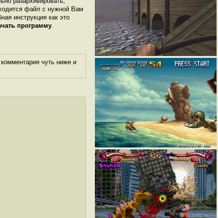
льно разархивировать,
аходится файл с нужной Вам
бная инструкция как это
ачать программу
.
 комментария чуть ниже и