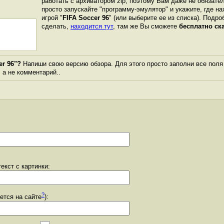
работать с архиватором zip, поэтому Вам даже не обязате
просто запускайте "программу-эмулятор" и укажите, где н
игрой "
FIFA Soccer 96
" (или выберите ее из списка). Подро
сделать,
находится тут
, там же Вы сможете
бесплатно ск
er 96"?
Напиши свою версию обзора. Для этого просто заполни все поля
, а не комментарий..
екст с картинки:
?
уется на сайте
):