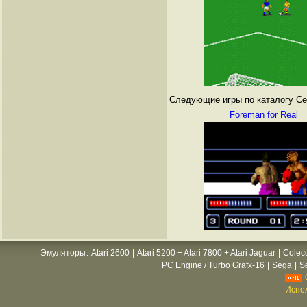
Следующие игры по каталогу Сег
Foreman for Real
Эмуляторы
:
Atari 2600
|
Atari 5200 + Atari 7800 + Atari Jaguar
|
Colec
PC Engine / Turbo Grafx-16
|
Sega
|
S
Испол