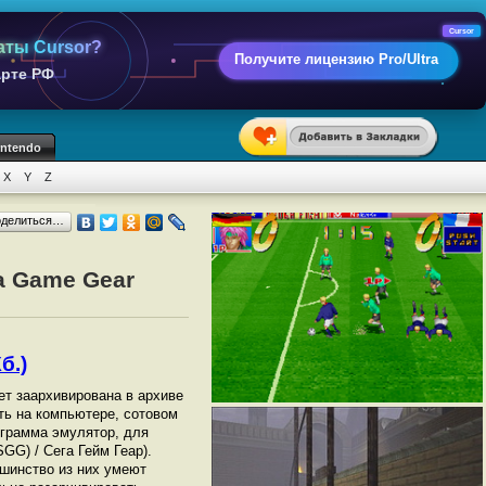
Cursor
аты Cursor?
Получите лицензию Pro/Ultra
арте РФ
intendo
X
Y
Z
оделиться…
a Game Gear
б.)
дет заархивирована в архиве
ать на компьютере, сотовом
грамма эмулятор, для
GG) / Сега Гейм Геар).
шинство из них умеют