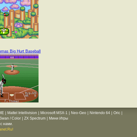
omas Big Hurt Baseball
ME
|
Mattel Intellivision
|
Microsoft MSX-1
|
Neo-Geo
|
Nintendo 64
|
Oric
|
wan / Color
|
ZX Spectrum
|
Мини Игры
с нами.
net.Ru!