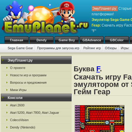
ЭмуПланет.ру:
Старые 
платформах!
Эмулятор Sega Game Ge
Геар
:
Скачать игру
Fact
"F"
Главная
Dendy
Game Boy
GBAdvance
GBColor
Sega Game Gear
Программы для запуска игр
Рейтинг игр
Обзоры
Игры:
ЭмуПланет.ру
Буква
F
.
О проекте
Скачать игру Fa
Новости игр и программ
эмулятором от 
Вопросы и предложения
Гейм Геар
Мини Игры
Консоли
Atari 2600
Atari 5200, Atari 7800, Atari Jaguar
ColecoVision
Dendy (Nintendo)