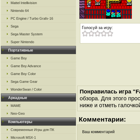
Mattel Intellivision
Nintendo 64
PC Engine / Turbo Grafx-16
Sega
Голосуй за игру:
Sega Master System
Super Nintendo
Портативные
Game Boy
Game Boy Advance
Game Boy Color
Sega Game Gear
WonderSwan / Color
Понравилась игра "Fa
обзора. Для этого про
Аркадные
ниже и отметь галочкой
MAME
Neo-Geo
Комментарии:
Компьютеры
Современные Игры для ПК
Ваш комментарий
Microsoft MSX-1