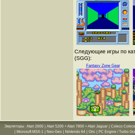
Следующие игры по кат
(SGG):
Fantasy Zone Gear
Эмуляторы
:
Atari 2600
|
Atari 5200 + Atari 7800 + Atari Jaguar
|
Coleco Coleco
|
Microsoft MSX-1
|
Neo-Geo
|
Nintendo 64
|
Oric
|
PC Engine / Turbo Gr