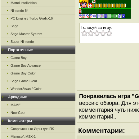
Mattel Intellivision
Nintendo 64
PC Engine / Turbo Grafx-16
Sega
Голосуй за игру:
Sega Master System
Super Nintendo
Портативные
Game Boy
Game Boy Advance
Game Boy Color
Sega Game Gear
WonderSwan / Color
Понравилась игра "G
Аркадные
версию обзора. Для эт
MAME
комментария чуть ниже 
Neo-Geo
комментарий..
Компьютеры
Современные Игры для ПК
Комментарии:
Microsoft MSX-1