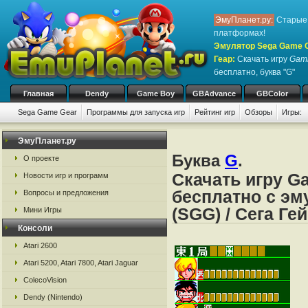
ЭмуПланет.ру:
Старые 
платформах!
Эмулятор Sega Game Ge
Геар
:
Скачать игру
Gamb
бесплатно, буква "G"
Главная
Dendy
Game Boy
GBAdvance
GBColor
Sega Game Gear
Программы для запуска игр
Рейтинг игр
Обзоры
Игры:
ЭмуПланет.ру
Буква
G
.
О проекте
Скачать игру G
Новости игр и программ
бесплатно с эм
Вопросы и предложения
(SGG) / Сега Ге
Мини Игры
Консоли
Atari 2600
Atari 5200, Atari 7800, Atari Jaguar
ColecoVision
Dendy (Nintendo)