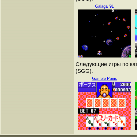
Galaga '91
Следующие игры по кат
(SGG):
Gamble Panic