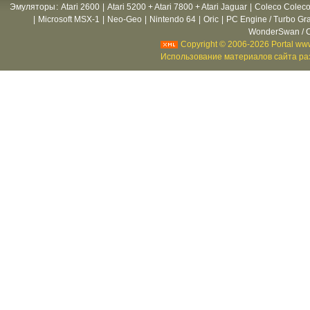
Эмуляторы
:
Atari 2600
|
Atari 5200 + Atari 7800 + Atari Jaguar
|
Coleco Coleco
|
Microsoft MSX-1
|
Neo-Geo
|
Nintendo 64
|
Oric
|
PC Engine / Turbo Gr
WonderSwan / C
Copyright © 2006-2026 Portal www
Использование материалов сайта раз