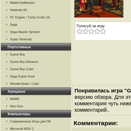
Mattel Intellivision
Nintendo 64
PC Engine / Turbo Grafx-16
Sega
Голосуй за игру:
Sega Master System
Super Nintendo
Портативные
Game Boy
Game Boy Advance
Game Boy Color
Sega Game Gear
WonderSwan / Color
Понравилась игра "GG
Аркадные
версию обзора. Для эт
MAME
комментария чуть ниже 
Neo-Geo
комментарий..
Компьютеры
Современные Игры для ПК
Комментарии:
Microsoft MSX-1