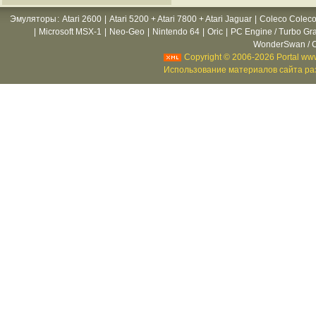
Эмуляторы
:
Atari 2600
|
Atari 5200 + Atari 7800 + Atari Jaguar
|
Coleco Coleco
|
Microsoft MSX-1
|
Neo-Geo
|
Nintendo 64
|
Oric
|
PC Engine / Turbo Gr
WonderSwan / C
Copyright © 2006-2026 Portal www
Использование материалов сайта раз