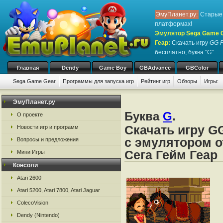
ЭмуПланет.ру:
Старые 
платформах!
Эмулятор Sega Game Ge
Геар
:
Скачать игру
GG P
бесплатно, буква "G"
Главная
Dendy
Game Boy
GBAdvance
GBColor
Sega Game Gear
Программы для запуска игр
Рейтинг игр
Обзоры
Игры:
ЭмуПланет.ру
Буква
G
.
О проекте
Скачать игру GG
Новости игр и программ
с эмулятором о
Вопросы и предложения
Сега Гейм Геар
Мини Игры
Консоли
Atari 2600
Atari 5200, Atari 7800, Atari Jaguar
ColecoVision
Dendy (Nintendo)