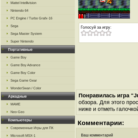
Mattel Intellivision
Nintendo 64
PC Engine / Turbo Grafx-16
Sega
Голосуй за игру:
Sega Master System
Super Nintendo
Портативные
Game Boy
Game Boy Advance
Game Boy Color
Sega Game Gear
WonderSwan / Color
Понравилась игра "Ju
Аркадные
обзора. Для этого про
MAME
ниже и отметь галочкой
Neo-Geo
Компьютеры
Комментарии:
Современные Игры для ПК
Ваш комментарий
Microsoft MSX-1