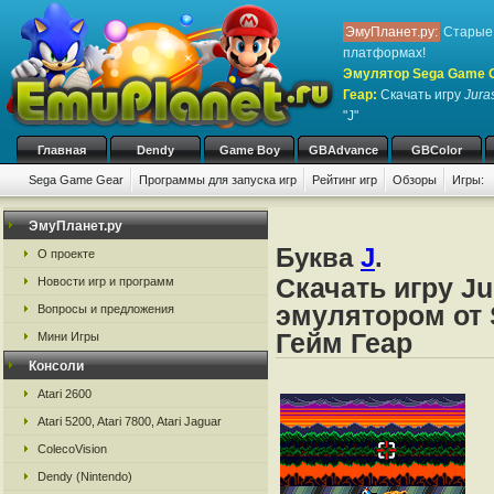
ЭмуПланет.ру:
Старые 
платформах!
Эмулятор Sega Game Ge
Геар
:
Скачать игру
Jura
"J"
Главная
Dendy
Game Boy
GBAdvance
GBColor
Sega Game Gear
Программы для запуска игр
Рейтинг игр
Обзоры
Игры:
ЭмуПланет.ру
Буква
J
.
О проекте
Скачать игру Ju
Новости игр и программ
эмулятором от 
Вопросы и предложения
Гейм Геар
Мини Игры
Консоли
Atari 2600
Atari 5200, Atari 7800, Atari Jaguar
ColecoVision
Dendy (Nintendo)