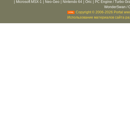
|
Microsoft MSX-1
|
Neo-Geo
|
Nintendo 64
|
Oric
|
PC Engine / Turbo Gr
WonderSwan / C
Copyright © 2006-2026 Portal www
Использование материалов сайта раз