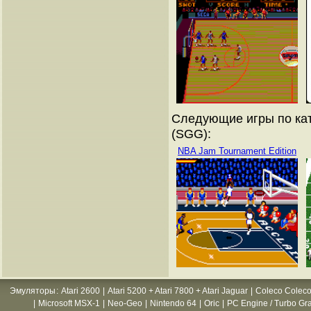
Следующие игры по кат
(SGG):
NBA Jam Tournament Edition
Эмуляторы
:
Atari 2600
|
Atari 5200 + Atari 7800 + Atari Jaguar
|
Coleco Coleco
|
Microsoft MSX-1
|
Neo-Geo
|
Nintendo 64
|
Oric
|
PC Engine / Turbo Gr