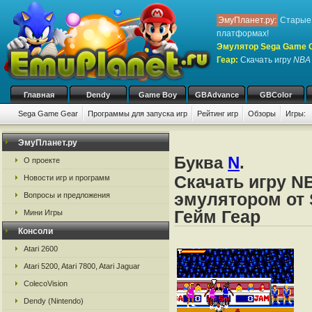
ЭмуПланет.ру:
Старые 
платформах!
Эмулятор Sega Game Ge
Геар
:
Скачать игру
NBA
Главная
Dendy
Game Boy
GBAdvance
GBColor
Sega Game Gear
Программы для запуска игр
Рейтинг игр
Обзоры
Игры:
ЭмуПланет.ру
Буква
N
.
О проекте
Скачать игру N
Новости игр и программ
эмулятором от 
Вопросы и предложения
Гейм Геар
Мини Игры
Консоли
Atari 2600
Atari 5200, Atari 7800, Atari Jaguar
ColecoVision
Dendy (Nintendo)