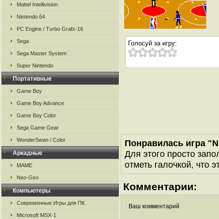
Mattel Intellivision
Nintendo 64
PC Engine / Turbo Grafx-16
Sega
Голосуй за игру:
Sega Master System
Super Nintendo
Портативные
Game Boy
Game Boy Advance
Game Boy Color
Sega Game Gear
WonderSwan / Color
Понравилась игра "
Для этого просто запо
Аркадные
отметь галочкой, что э
MAME
Neo-Geo
Комментарии:
Компьютеры
Современные Игры для ПК
Ваш комментарий
Microsoft MSX-1