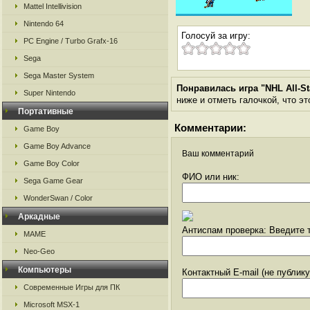
Mattel Intellivision
Nintendo 64
Голосуй за игру:
PC Engine / Turbo Grafx-16
Sega
Sega Master System
Понравилась игра "NHL All-St
Super Nintendo
ниже и отметь галочкой, что эт
Портативные
Комментарии:
Game Boy
Game Boy Advance
Ваш комментарий
Game Boy Color
ФИО или ник:
Sega Game Gear
WonderSwan / Color
Аркадные
Антиспам проверка: Введите т
MAME
Neo-Geo
Компьютеры
Контактный E-mail (не публик
Современные Игры для ПК
Microsoft MSX-1