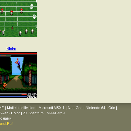
Ninku
ME
|
Mattel Intellivision
|
Microsoft MSX-1
|
Neo-Geo
|
Nintendo 64
|
Oric
|
wan / Color
|
ZX Spectrum
|
Мини Игры
с нами.
net.Ru!