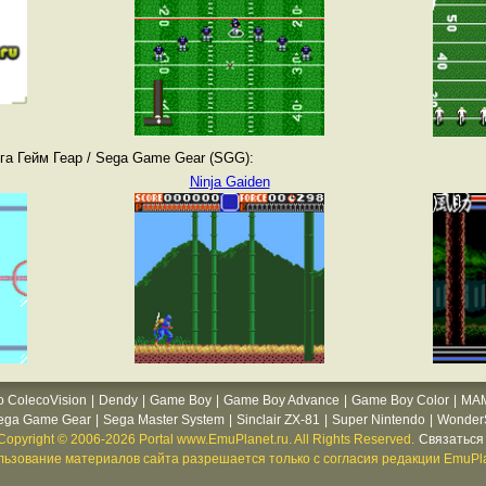
а Гейм Геар / Sega Game Gear (SGG):
Ninja Gaiden
o ColecoVision
|
Dendy
|
Game Boy
|
Game Boy Advance
|
Game Boy Color
|
MA
ega Game Gear
|
Sega Master System
|
Sinclair ZX-81
|
Super Nintendo
|
WonderS
Copyright © 2006-2026 Portal www.EmuPlanet.ru. All Rights Reserved.
Связаться 
ьзование материалов сайта разрешается только с согласия редакции EmuPla