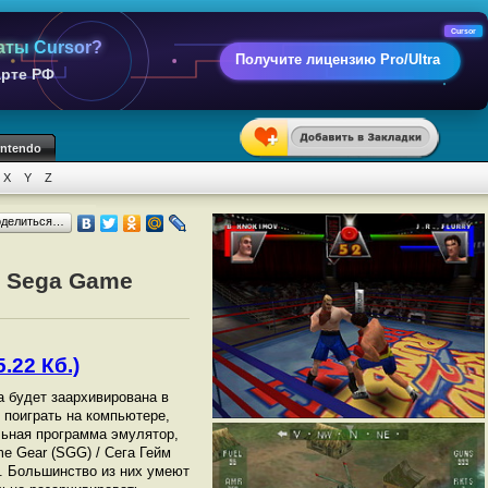
Cursor
аты Cursor?
Получите лицензию Pro/Ultra
арте РФ
intendo
X
Y
Z
оделиться…
т Sega Game
.22 Кб.)
на будет заархивирована в
ы поиграть на компьютере,
ьная программа эмулятор,
e Gear (SGG) / Сега Гейм
. Большинство из них умеют