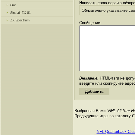
Написать свою версию обзора
Oric
Обязательно указывайте свое
Sinclair ZX-81
ZX Spectrum
Сообщение:
Внимание:
HTML-тэги не допус
введите или скопируйте адре
Выбранная Вами "
NHL All-Star H
Предыдущие игры по каталогу Се
NFL Quarterback Clu