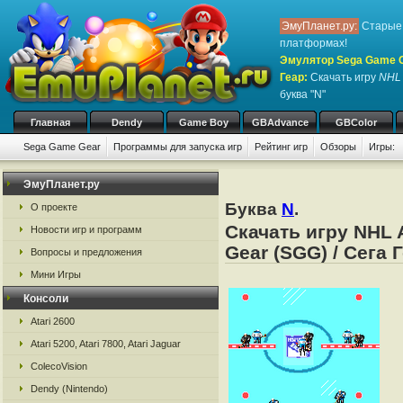
ЭмуПланет.ру:
Старые 
платформах!
Эмулятор Sega Game Ge
Геар
:
Скачать игру
NHL 
буква "N"
Главная
Dendy
Game Boy
GBAdvance
GBColor
Sega Game Gear
Программы для запуска игр
Рейтинг игр
Обзоры
Игры:
ЭмуПланет.ру
Буква
N
.
О проекте
Скачать игру NHL 
Новости игр и программ
Gear (SGG) / Сега 
Вопросы и предложения
Мини Игры
Консоли
Atari 2600
Atari 5200, Atari 7800, Atari Jaguar
ColecoVision
Dendy (Nintendo)