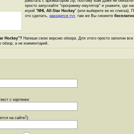
работать с архиватором zip, поэтому Вам даже не обязате
просто запускайте "программу-эмулятор" и укажите, где н
игрой "
NHL All-Star Hockey
" (или выберите ее из списка). 
это сделать,
находится тут
, там же Вы сможете
бесплатно
ar Hockey"?
Напиши свою версию обзора. Для этого просто заполни все
о обзор, а не комментарий..
екст с картинки:
?
уется на сайте
):