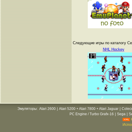
Следующие игры по каталогу Сег
NHL Hockey
Эмуляторы
:
Atari 2600
|
Atari 5200 + Atari 7800 + Atari Jaguar
|
Colec
PC Engine / Turbo Grafx-16
|
Sega
|
S
Испол