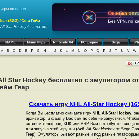
игры на новых
Ошибка опл
ar (SGG) / Сега Гейм
Без VPN, по к
All-Star Hockey
бесплатно,
MAME
Мини Игры
Nintendo 64
PC Engine
Sega
SN
A
B
C
D
E
F
G
H
I
J
K
L
M
N
O
P
Q
R
S
T
U
V
W
П
All Star Hockey бесплатно с эмулятором о
Гейм Геар
Скачать игру NHL All-Star Hockey (165
Когда Вы бесплатно скачаете игру
NHL All-Star Hockey
, о
архиве zip, и файл у Вас сам по себе не запустится. Чтоб
сотовом телефоне, КПК или PSP Вам потребуется специал
для запуска этой игрушки (
NHL All-Star Hockey
от Sega Gam
Геар). Эмуляторы бывают разные и под разные платформы