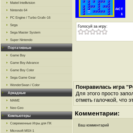
Mattel Intellivision
Nintendo 64
PC Engine / Turbo Grafx-16
Sega
Голосуй за игру:
Sega Master System
Super Nintendo
Портативные
Game Boy
Game Boy Advance
Game Boy Color
Sega Game Gear
WonderSwan / Color
Понравилась игра "
Для этого просто запо
Аркадные
отметь галочкой, что э
MAME
Neo-Geo
Комментарии:
Компьютеры
Современные Игры для ПК
Ваш комментарий
Microsoft MSX-1