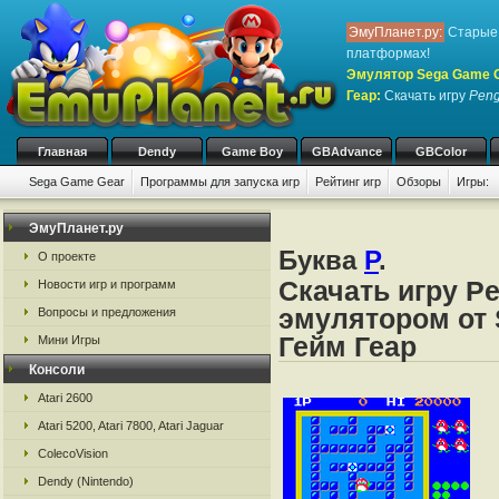
ЭмуПланет.ру:
Старые 
платформах!
Эмулятор Sega Game Ge
Геар
:
Скачать игру
Pen
Главная
Dendy
Game Boy
GBAdvance
GBColor
Sega Game Gear
Программы для запуска игр
Рейтинг игр
Обзоры
Игры:
ЭмуПланет.ру
Буква
P
.
О проекте
Скачать игру P
Новости игр и программ
эмулятором от 
Вопросы и предложения
Гейм Геар
Мини Игры
Консоли
Atari 2600
Atari 5200, Atari 7800, Atari Jaguar
ColecoVision
Dendy (Nintendo)