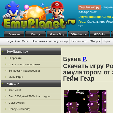
ЭмуПланет.ру:
Старые 
платформах!
Эмулятор Sega Game Ge
Геар
:
Скачать игру
Powe
"P"
Главная
Dendy
Game Boy
GBAdvance
GBColor
Sega Game Gear
Программы для запуска игр
Рейтинг игр
Обзоры
Игры:
ЭмуПланет.ру
Буква
P
.
О проекте
Скачать игру Po
Новости игр и программ
эмулятором от 
Вопросы и предложения
Гейм Геар
Мини Игры
Консоли
Atari 2600
Atari 5200, Atari 7800, Atari Jaguar
ColecoVision
Dendy (Nintendo)