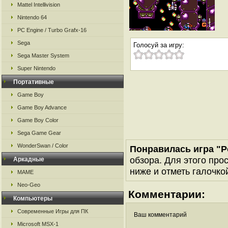
Mattel Intellivision
Nintendo 64
PC Engine / Turbo Grafx-16
Sega
Голосуй за игру:
Sega Master System
Super Nintendo
Портативные
Game Boy
Game Boy Advance
Game Boy Color
Sega Game Gear
WonderSwan / Color
Понравилась игра "Po
обзора. Для этого про
Аркадные
ниже и отметь галочкой
MAME
Neo-Geo
Комментарии:
Компьютеры
Современные Игры для ПК
Ваш комментарий
Microsoft MSX-1