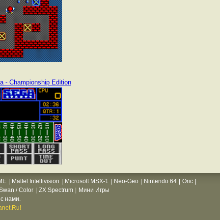
ia - Championship Edition
ME
|
Mattel Intellivision
|
Microsoft MSX-1
|
Neo-Geo
|
Nintendo 64
|
Oric
|
wan / Color
|
ZX Spectrum
|
Мини Игры
с нами.
net.Ru!