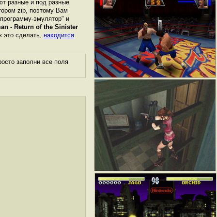
ют разные и под разные
ором zip, поэтому Вам
"программу-эмулятор" и
n - Return of the Sinister
ак это сделать,
находится
осто заполни все поля