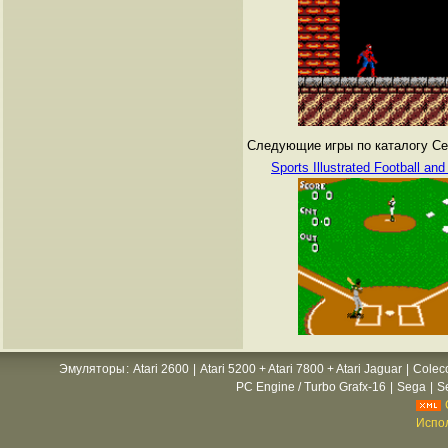
Следующие игры по каталогу Сег
Sports Illustrated Football and
Эмуляторы
:
Atari 2600
|
Atari 5200 + Atari 7800 + Atari Jaguar
|
Colec
PC Engine / Turbo Grafx-16
|
Sega
|
S
Испол