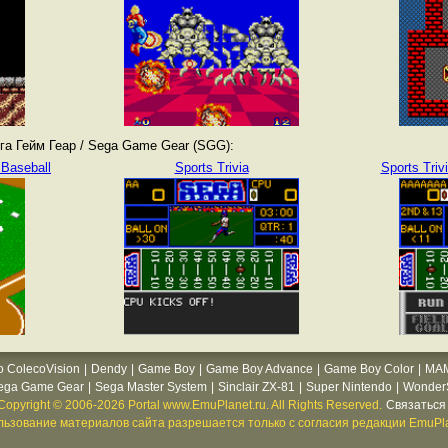
а Гейм Геар / Sega Game Gear (SGG):
 Baseball
Sports Trivia
Sports Triv
o ColecoVision
|
Dendy
|
Game Boy
|
Game Boy Advance
|
Game Boy Color
|
MA
ega Game Gear
|
Sega Master System
|
Sinclair ZX-81
|
Super Nintendo
|
WonderS
Copyright © 2006-2026 Portal www.EmuPlanet.ru. All Rights Reserved.
Связаться 
ьзование материалов сайта разрешается только с согласия редакции EmuPla