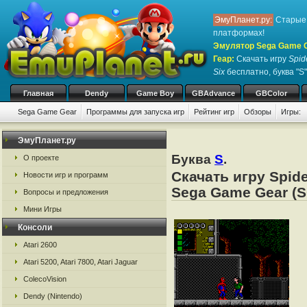
ЭмуПланет.ру:
Старые 
платформах!
Эмулятор Sega Game Ge
Геар
:
Скачать игру
Spid
Six
бесплатно, буква "S"
Главная
Dendy
Game Boy
GBAdvance
GBColor
Sega Game Gear
Программы для запуска игр
Рейтинг игр
Обзоры
Игры:
ЭмуПланет.ру
Буква
S
.
О проекте
Скачать игру Spide
Новости игр и программ
Sega Game Gear (S
Вопросы и предложения
Мини Игры
Консоли
Atari 2600
Atari 5200, Atari 7800, Atari Jaguar
ColecoVision
Dendy (Nintendo)