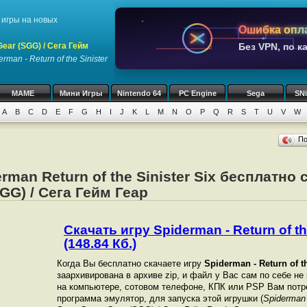
игры на новых
Ошибка опл
ar (SGG) / Сега Гейм
Без VPN, по к
erman - Return of the Sinister
MAME
Мини Игры
Nintendo 64
PC Engine
Sega
SN
A
B
C
D
E
F
G
H
I
J
K
L
M
N
O
P
Q
R
S
T
U
V
W
П
rman Return of the Sinister Six бесплатно
GG) / Сега Гейм Геар
Скачать игру Spiderman - Return of the
(148.84 Кб.)
Когда Вы бесплатно скачаете игру
Spiderman - Return of th
заархивирована в архиве zip, и файл у Вас сам по себе не
на компьютере, сотовом телефоне, КПК или PSP Вам потр
программа эмулятор, для запуска этой игрушки (
Spiderman -