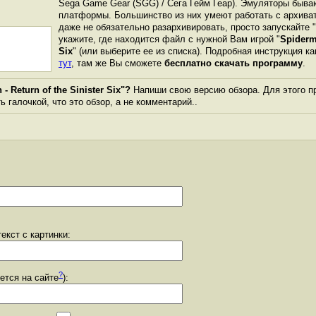
Sega Game Gear (SGG) / Сега Гейм Геар). Эмуляторы быва
платформы. Большинство из них умеют работать с архиват
даже не обязательно разархивировать, просто запускайте 
укажите, где находится файл с нужной Вам игрой "
Spiderma
Six
" (или выберите ее из списка). Подробная инструкция к
тут
, там же Вы сможете
бесплатно скачать программу
.
 Return of the Sinister Six"?
Напиши свою версию обзора. Для этого пр
 галочкой, что это обзор, а не комментарий..
екст с картинки:
?
уется на сайте
):