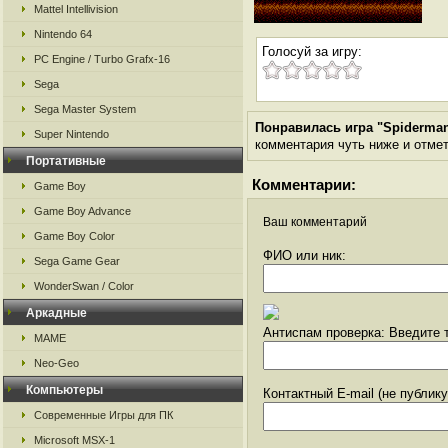
Mattel Intellivision
Nintendo 64
Голосуй за игру:
PC Engine / Turbo Grafx-16
Sega
Sega Master System
Понравилась игра "Spiderman -
Super Nintendo
комментария чуть ниже и отметь
Портативные
Комментарии:
Game Boy
Game Boy Advance
Ваш комментарий
Game Boy Color
ФИО или ник:
Sega Game Gear
WonderSwan / Color
Аркадные
Антиспам проверка: Введите т
MAME
Neo-Geo
Компьютеры
Контактный E-mail (не публик
Современные Игры для ПК
Microsoft MSX-1