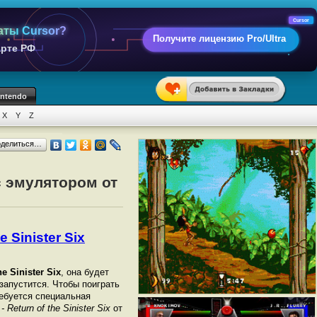
Cursor
аты Cursor?
Получите лицензию Pro/Ultra
арте РФ
intendo
X
Y
Z
оделиться…
 с эмулятором от
 Sinister Six
e Sinister Six
, она будет
 запустится. Чтобы поиграть
ебуется специальная
 Return of the Sinister Six
от