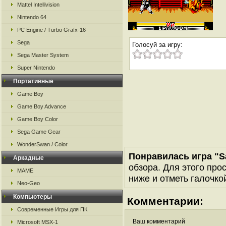
Mattel Intellivision
Nintendo 64
PC Engine / Turbo Grafx-16
Sega
Голосуй за игру:
Sega Master System
Super Nintendo
Портативные
Game Boy
Game Boy Advance
Game Boy Color
Sega Game Gear
WonderSwan / Color
Понравилась игра "
Аркадные
обзора. Для этого про
MAME
ниже и отметь галочкой
Neo-Geo
Компьютеры
Комментарии:
Современные Игры для ПК
Ваш комментарий
Microsoft MSX-1