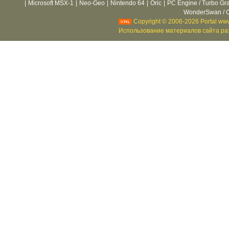
|
Microsoft MSX-1
|
Neo-Geo
|
Nintendo 64
|
Oric
|
PC Engine / Turbo Gr
WonderSwan / C
Copyright © 2006-2026 Portal www
Использование материалов сайта раз