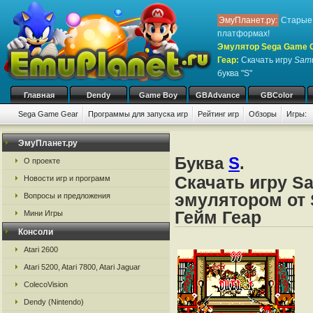
ЭмуПланет.ру:
Старые 
платформах!
Эмулятор Sega Game Ge
Геар
:
Скачать игру
Samu
буква "S"
Главная
Dendy
Game Boy
GBAdvance
GBColor
Sega Game Gear
Программы для запуска игр
Рейтинг игр
Обзоры
Игры:
ЭмуПланет.ру
Буква
S
.
О проекте
Скачать игру S
Новости игр и программ
эмулятором от 
Вопросы и предложения
Гейм Геар
Мини Игры
Консоли
Atari 2600
Atari 5200, Atari 7800, Atari Jaguar
ColecoVision
Dendy (Nintendo)