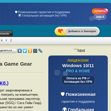
КУПИТЬ
2000 ₽
intendo
X
Y
Z
```html
оделиться…
ЛИЦЕНЗИИ
ga Game Gear
Windows 10/11
PRO & HOME
Оплата из РФ ✅
Активация без VPN
Кб.)
удет заархивирована в
🛡️ Пожизненная
ы поиграть на компьютере,
ьная программа эмулятор,
гарантия и поддержка
r (SGG) / Сега Гейм Геар).
шинство из них умеют
🌍 Глобальная