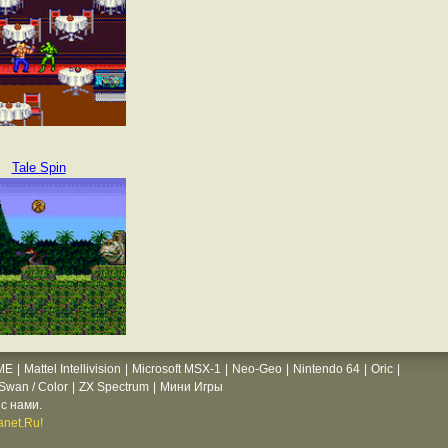
Tale Spin
ME
|
Mattel Intellivision
|
Microsoft MSX-1
|
Neo-Geo
|
Nintendo 64
|
Oric
|
wan / Color
|
ZX Spectrum
|
Мини Игры
с нами.
net.Ru!