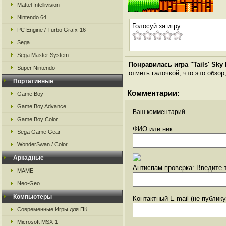
Mattel Intellivision
Nintendo 64
Голосуй за игру:
PC Engine / Turbo Grafx-16
Sega
Sega Master System
Понравилась игра "Tails' Sky 
Super Nintendo
отметь галочкой, что это обзор
Портативные
Комментарии:
Game Boy
Game Boy Advance
Ваш комментарий
Game Boy Color
ФИО или ник:
Sega Game Gear
WonderSwan / Color
Аркадные
Антиспам проверка: Введите т
MAME
Neo-Geo
Компьютеры
Контактный E-mail (не публик
Современные Игры для ПК
Microsoft MSX-1