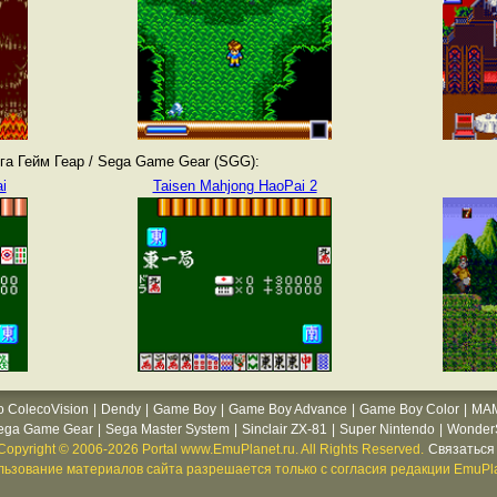
а Гейм Геар / Sega Game Gear (SGG):
i
Taisen Mahjong HaoPai 2
o ColecoVision
|
Dendy
|
Game Boy
|
Game Boy Advance
|
Game Boy Color
|
MA
ega Game Gear
|
Sega Master System
|
Sinclair ZX-81
|
Super Nintendo
|
WonderS
Copyright © 2006-2026 Portal www.EmuPlanet.ru. All Rights Reserved.
Связаться 
ьзование материалов сайта разрешается только с согласия редакции EmuPla