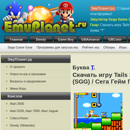
ЭмуПланет.ру:
Старые 
платформах!
Эмулятор Sega Game Ge
Геар
:
Скачать игру
Tails
буква "T"
Главная
Dendy
Game Boy
GBAdvance
GBColor
Sega Game Gear
Программы для запуска игр
Рейтинг игр
Обзоры
Игры:
ЭмуПланет.ру
Буква
T
.
О проекте
Скачать игру Tail
Новости игр и программ
(SGG) / Сега Гейм 
Вопросы и предложения
Мини Игры
Консоли
Atari 2600
Atari 5200, Atari 7800, Atari Jaguar
ColecoVision
Dendy (Nintendo)