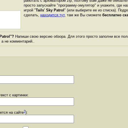
работать с архиватором zip, поэтому Вам даже не обязате
просто запускайте "программу-эмулятор" и укажите, где н
игрой "
Tails' Sky Patrol
" (или выберите ее из списка). Подр
сделать,
находится тут
, там же Вы сможете
бесплатно ск
Patrol"?
Напиши свою версию обзора. Для этого просто заполни все пол
, а не комментарий..
екст с картинки:
?
уется на сайте
):