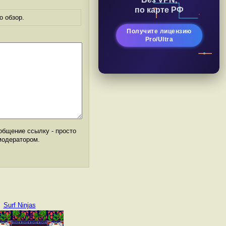
Без VPN,
по карте РФ
о обзор.
Получите лицензию
Pro/Ultra
общение ссылку - просто
модератором.
Surf Ninjas