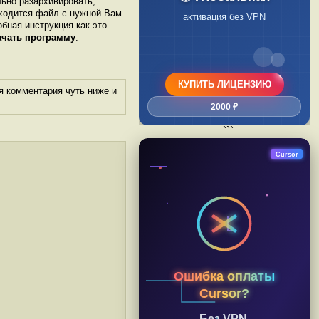
льно разархивировать,
аходится файл с нужной Вам
активация без VPN
обная инструкция как это
ачать программу
.
КУПИТЬ ЛИЦЕНЗИЮ
я комментария чуть ниже и
2000 ₽
```
Cursor
Ошибка оплаты
Cursor?