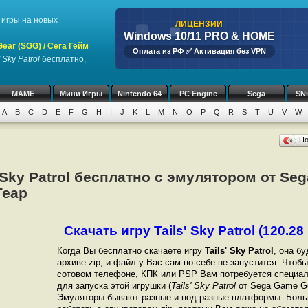
игры на новых
ЛИЦЕНЗИИ
Windows 10/11 PRO & HOME
ar (SGG) / Сега Гейм
Оплата из РФ ✅ Активация без VPN
' Sky Patrol
бесплатно,
MAME
Мини Игры
Nintendo 64
PC Engine
Sega
SN
A
B
C
D
E
F
G
H
I
J
K
L
M
N
O
P
Q
R
S
T
U
V
W
П
s Sky Patrol бесплатно с эмулятором от Se
Геар
Скачать игру Tails' Sky Patrol (120.28 
Когда Вы бесплатно скачаете игру
Tails' Sky Patrol
, она б
архиве zip, и файл у Вас сам по себе не запустится. Чтоб
сотовом телефоне, КПК или PSP Вам потребуется специал
для запуска этой игрушки (
Tails' Sky Patrol
от Sega Game Gea
Эмуляторы бывают разные и под разные платформы. Боль