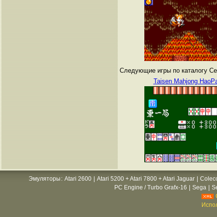
Следующие игры по каталогу Сег
Taisen Mahjong HaoPa
Эмуляторы
:
Atari 2600
|
Atari 5200 + Atari 7800 + Atari Jaguar
|
Colec
PC Engine / Turbo Grafx-16
|
Sega
|
S
Испол