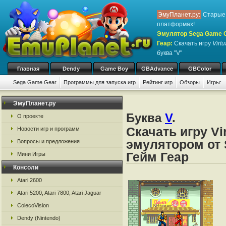
ЭмуПланет.ру:
Старые 
платформах!
Эмулятор Sega Game Ge
Геар
:
Скачать игру
Virtu
буква "V"
Главная
Dendy
Game Boy
GBAdvance
GBColor
Sega Game Gear
Программы для запуска игр
Рейтинг игр
Обзоры
Игры:
ЭмуПланет.ру
Буква
V
.
О проекте
Скачать игру Vi
Новости игр и программ
эмулятором от 
Вопросы и предложения
Гейм Геар
Мини Игры
Консоли
Atari 2600
Atari 5200, Atari 7800, Atari Jaguar
ColecoVision
Dendy (Nintendo)