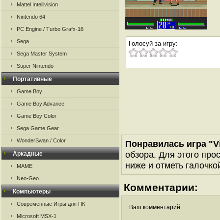
Mattel Intellivision
Nintendo 64
PC Engine / Turbo Grafx-16
Sega
Голосуй за игру:
Sega Master System
Super Nintendo
Портативные
Game Boy
Game Boy Advance
Game Boy Color
Sega Game Gear
WonderSwan / Color
Понравилась игра "Vir
обзора. Для этого про
Аркадные
ниже и отметь галочкой
MAME
Neo-Geo
Комментарии:
Компьютеры
Современные Игры для ПК
Ваш комментарий
Microsoft MSX-1