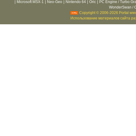
|
Microsoft MSX-1
|
Neo-Geo
|
Nintendo 64
|
Oric
|
PC Engine / Turbo Gr
WonderSwan / C
Copyright © 2006-2026 Portal www
Использование материалов сайта раз