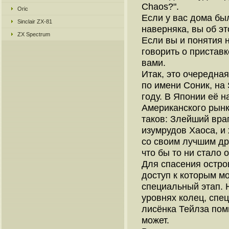
Chaos?".
Oric
Если у вас дома бы
Sinclair ZX-81
наверняка, вы об эт
ZX Spectrum
Если вы и понятия н
говорить о приставк
вами.
Итак, это очередная
по имени Соник, на
году. В Японии её на
Американского рынк
таков: Злейший враг
изумрудов Хаоса, и 
со своим лучшим др
что бы то ни стало
Для спасения остро
доступ к которым м
специальный этап. 
уровнях колец, спец
лисёнка Тейлза помн
может.