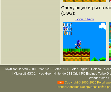
Следующие игры по кат
(SGG):
Sonic Chaos
Эмуляторы
:
Atari 2600
|
Atari 5200 + Atari 7800 + Atari Jaguar
|
Coleco Coleco
|
Microsoft MSX-1
|
Neo-Geo
|
Nintendo 64
|
Oric
|
PC Engine / Turbo Gr
WonderSwan / C
Copyright © 2006-2026 Portal www
Использование материалов сайта раз