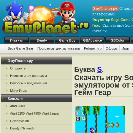
ЭмуПланет.ру:
Старые 
платформах!
Эмулятор Sega Game Ge
Геар
:
Скачать игру
Soni
буква "S"
Главная
Dendy
Game Boy
GBAdvance
GBColor
Sega Game Gear
Программы для запуска игр
Рейтинг игр
Обзоры
Игры:
ЭмуПланет.ру
Буква
S
.
О проекте
Скачать игру So
Новости игр и программ
эмулятором от 
Вопросы и предложения
Гейм Геар
Мини Игры
Консоли
Atari 2600
Atari 5200, Atari 7800, Atari Jaguar
ColecoVision
Dendy (Nintendo)