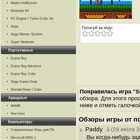
Mattel Intellivision
Nintendo 64
PC Engine / Turbo Grafx-16
Sega
Голосуй за игру:
Sega Master System
Super Nintendo
Портативные
Game Boy
Game Boy Advance
Game Boy Color
Sega Game Gear
WonderSwan / Color
Понравилась игра "So
обзора. Для этого про
Аркадные
ниже и отметь галочкой
MAME
Neo-Geo
Обзоры игры от п
Компьютеры
Paddy
(29 июля 2
Современные Игры для ПК
Вы когда-нибудь зад
Microsoft MSX-1