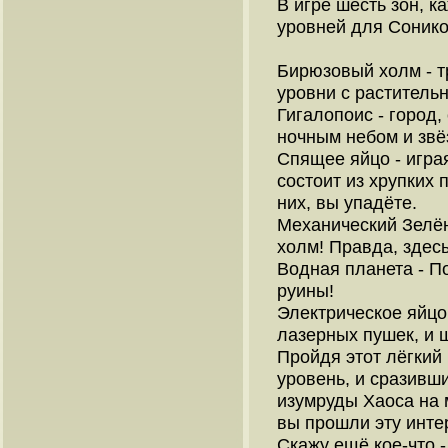
В игре шесть зон, к
уровней для Соников
Бирюзовый холм - т
уровни с растительн
Гигалопоис - город,
ночным небом и звё
Спящее яйцо - играя
состоит из хрупких 
них, вы упадёте.
Механический Зелён
холм! Правда, здес
Водная планета - П
руины!
Электрическое яйцо 
лазерных пушек, и ш
Пройдя этот лёгкий 
уровень, и сразивш
изумруды Хаоса на м
вы прошли эту инте
Скажу ещё кое-что -