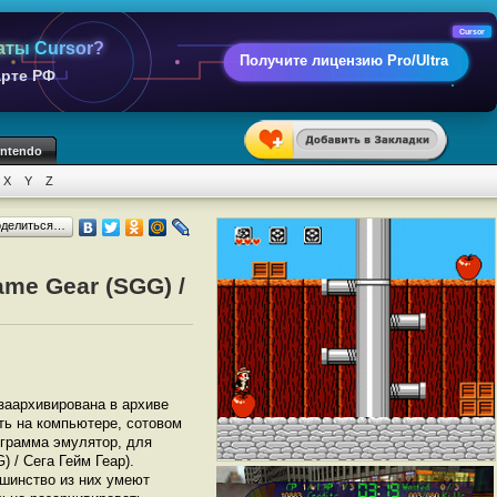
Cursor
аты Cursor?
Получите лицензию Pro/Ultra
арте РФ
intendo
X
Y
Z
оделиться…
me Gear (SGG) /
 заархивирована в архиве
ать на компьютере, сотовом
грамма эмулятор, для
 / Сега Гейм Геар).
шинство из них умеют