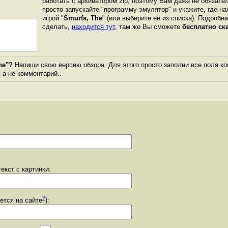
работать с архиватором zip, поэтому Вам даже не обязате
просто запускайте "программу-эмулятор" и укажите, где н
игрой "
Smurfs, The
" (или выберите ее из списка). Подробна
сделать,
находится тут
, там же Вы сможете
бесплатно ск
he"?
Напиши свою версию обзора. Для этого просто заполни все поля ко
, а не комментарий..
екст с картинки:
?
уется на сайте
):