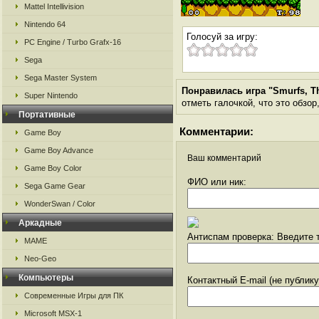
Mattel Intellivision
Nintendo 64
Голосуй за игру:
PC Engine / Turbo Grafx-16
Sega
Sega Master System
Понравилась игра "Smurfs, T
Super Nintendo
отметь галочкой, что это обзор
Портативные
Комментарии:
Game Boy
Game Boy Advance
Ваш комментарий
Game Boy Color
ФИО или ник:
Sega Game Gear
WonderSwan / Color
Аркадные
Антиспам проверка: Введите т
MAME
Neo-Geo
Компьютеры
Контактный E-mail (не публик
Современные Игры для ПК
Microsoft MSX-1