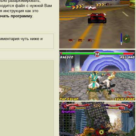
льно разархивировать,
аходится файл с нужной Вам
я инструкция как это
ачать программу
.
мментария чуть ниже и