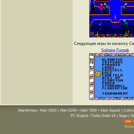
Следующие игры по каталогу Сег
Solitaire Funpak
Эмуляторы
:
Atari 2600
|
Atari 5200 + Atari 7800 + Atari Jaguar
|
Colec
PC Engine / Turbo Grafx-16
|
Sega
|
S
Испол