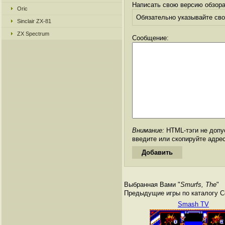
Написать свою версию обзора
Oric
Обязательно указывайте свое
Sinclair ZX-81
ZX Spectrum
Сообщение:
Внимание:
HTML-тэги не допус
введите или скопируйте адре
Выбранная Вами "
Smurfs, The
"
Предыдущие игры по каталогу Се
Smash TV