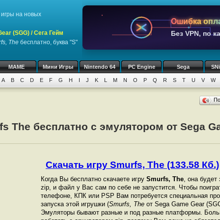
игры на новых
Ошибка опл
ar (SGG) / Сега Гейм
Без VPN, по к
fs, The
бесплатно, буква "S"
MAME
Мини Игры
Nintendo 64
PC Engine
Sega
SN
A
B
C
D
E
F
G
H
I
J
K
L
M
N
O
P
Q
R
S
T
U
V
W
П
fs The бесплатно с эмулятором от Sega Ga
Скачать игру Smurfs, The (133.58 Кб.)
Когда Вы бесплатно скачаете игру
Smurfs, The
, она будет
zip, и файл у Вас сам по себе не запустится. Чтобы поигр
телефоне, КПК или PSP Вам потребуется специальная про
запуска этой игрушки (
Smurfs, The
от Sega Game Gear (SGG)
Эмуляторы бывают разные и под разные платформы. Боль