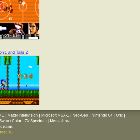
onic and Tails 2
ME
|
Mattel Intellivision
|
Microsoft MSX-1
|
Neo-Geo
|
Nintendo 64
|
Oric
|
wan / Color
|
ZX Spectrum
|
Мини Игры
с нами.
net.Ru!