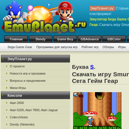
ЭмуПланет.ру:
Старые 
платформах!
Эмулятор Sega Game Ge
Геар
:
Скачать игру
Smur
Главная
Dendy
Game Boy
GBAdvance
GBColor
Sega Game Gear
Программы для запуска игр
Рейтинг игр
Обзоры
Игры:
ЭмуПланет.ру
Буква
S
.
О проекте
Скачать игру Smur
Новости игр и программ
Сега Гейм Геар
Вопросы и предложения
Мини Игры
Консоли
Atari 2600
Atari 5200, Atari 7800, Atari Jaguar
ColecoVision
Dendy (Nintendo)