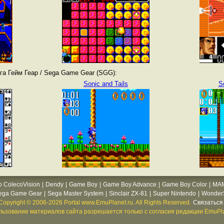
а Гейм Геар / Sega Game Gear (SGG):
Sonic and Tails
S
o ColecoVision
|
Dendy
|
Game Boy
|
Game Boy Advance
|
Game Boy Color
|
MA
ega Game Gear
|
Sega Master System
|
Sinclair ZX-81
|
Super Nintendo
|
WonderS
Copyright © 2006-2026 Portal www.EmuPlanet.ru. All Rights Reserved.
Связаться 
ьзование материалов сайта разрешается только с согласия редакции EmuPla