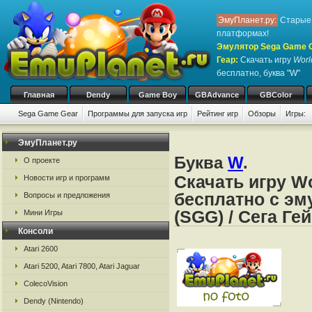
ЭмуПланет.ру:
Старые 
платформах!
Эмулятор Sega Game Ge
Геар
:
Скачать игру
Worl
бесплатно, буква "W"
Главная
Dendy
Game Boy
GBAdvance
GBColor
Sega Game Gear
Программы для запуска игр
Рейтинг игр
Обзоры
Игры:
ЭмуПланет.ру
Буква
W
.
О проекте
Скачать игру Wo
Новости игр и программ
бесплатно с эм
Вопросы и предложения
(SGG) / Сега Ге
Мини Игры
Консоли
Atari 2600
Atari 5200, Atari 7800, Atari Jaguar
ColecoVision
Dendy (Nintendo)