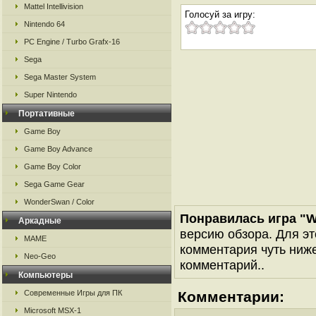
Mattel Intellivision
Голосуй за игру:
Nintendo 64
PC Engine / Turbo Grafx-16
Sega
Sega Master System
Super Nintendo
Портативные
Game Boy
Game Boy Advance
Game Boy Color
Sega Game Gear
WonderSwan / Color
Понравилась игра "Wo
Аркадные
версию обзора. Для эт
MAME
комментария чуть ниже 
Neo-Geo
комментарий..
Компьютеры
Современные Игры для ПК
Комментарии:
Microsoft MSX-1