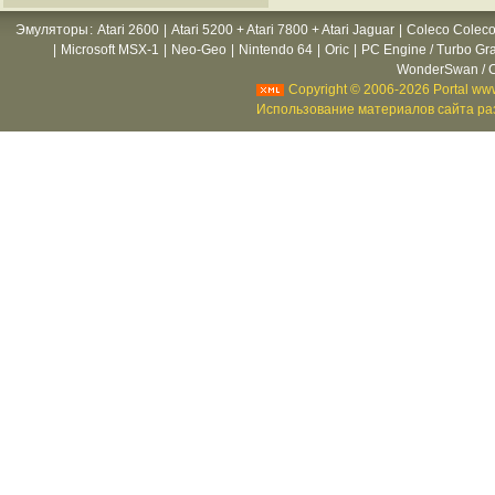
Эмуляторы
:
Atari 2600
|
Atari 5200 + Atari 7800 + Atari Jaguar
|
Coleco Coleco
|
Microsoft MSX-1
|
Neo-Geo
|
Nintendo 64
|
Oric
|
PC Engine / Turbo Gr
WonderSwan / C
Copyright © 2006-2026 Portal www
Использование материалов сайта раз