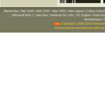
Эмуляторы
:
Atari 2600
|
Atari 5200 + Atari 7800 + Atari Jaguar
|
Coleco Coleco
|
Microsoft MSX-1
|
Neo-Geo
|
Nintendo 64
|
Oric
|
PC Engine / Turbo Gr
WonderSwan / C
Copyright © 2006-2026 Portal www
Использование материалов сайта раз