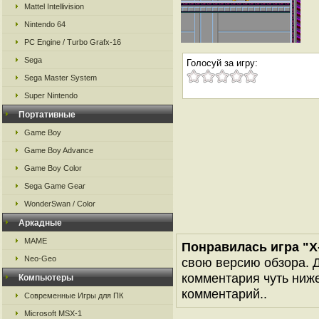
Mattel Intellivision
Nintendo 64
PC Engine / Turbo Grafx-16
Sega
Голосуй за игру:
Sega Master System
Super Nintendo
Портативные
Game Boy
Game Boy Advance
Game Boy Color
Sega Game Gear
WonderSwan / Color
Аркадные
MAME
Понравилась игра "X
Neo-Geo
свою версию обзора. Д
комментария чуть ниже 
Компьютеры
комментарий..
Современные Игры для ПК
Microsoft MSX-1