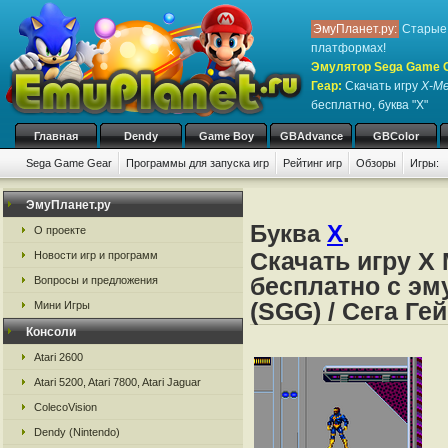
ЭмуПланет.ру:
Старые 
платформах!
Эмулятор Sega Game Ge
Геар
:
Скачать игру
X-Me
бесплатно, буква "X"
Главная
Dendy
Game Boy
GBAdvance
GBColor
Sega Game Gear
Программы для запуска игр
Рейтинг игр
Обзоры
Игры:
ЭмуПланет.ру
Буква
X
.
О проекте
Скачать игру X
Новости игр и программ
бесплатно с эм
Вопросы и предложения
(SGG) / Сега Ге
Мини Игры
Консоли
Atari 2600
Atari 5200, Atari 7800, Atari Jaguar
ColecoVision
Dendy (Nintendo)